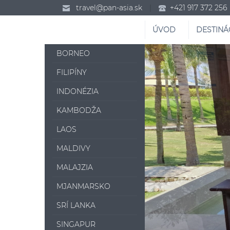
travel@pan-asia.sk
|
+421 917 372 256
ÚVOD
DESTINÁ
BORNEO
FILIPÍNY
INDONÉZIA
KAMBODŽA
LAOS
MALDIVY
MALAJZIA
MJANMARSKO
SRÍ LANKA
SINGAPUR