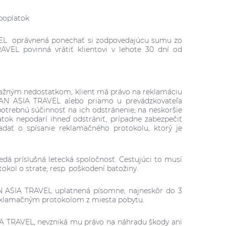
 poplatok
VEL oprávnená ponechať si zodpovedajúcu sumu zo
AVEL povinná vrátiť klientovi v lehote 30 dní od
ávažným nedostatkom, klient má právo na reklamáciu
 PAN ASIA TRAVEL alebo priamo u prevádzkovateľa
potrebnú súčinnosť na ich odstránenie; na neskoršie
ok nepodarí ihneď odstrániť, prípadne zabezpečiť
dať o spísanie reklamačného protokolu, ktorý je
edá príslušná letecká spoločnosť. Cestujúci to musí
okol o strate, resp. poškodení batožiny.
N ASIA TRAVEL uplatnená písomne, najneskôr do 3
eklamačným protokolom z miesta pobytu.
SIA TRAVEL, nevzniká mu právo na náhradu škody ani