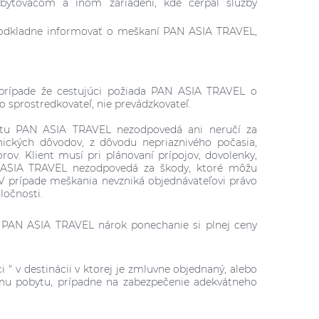
ubytovacom a inom zariadení, kde čerpal služby
ezodkladne informovať o meškaní PAN ASIA TRAVEL,
V prípade že cestujúci požiada PAN ASIA TRAVEL o
o sprostredkovateľ, nie prevádzkovateľ.
obytu PAN ASIA TRAVEL nezodpovedá ani neručí za
ických dôvodov, z dôvodu nepriaznivého počasia,
ov. Klient musí pri plánovaní prípojov, dovolenky,
 ASIA TRAVEL nezodpovedá za škody, ktoré môžu
V prípade meškania nevzniká objednávateľovi právo
ločnosti.
á PAN ASIA TRAVEL nárok ponechanie si plnej ceny
" v destinácii v ktorej je zmluvne objednaný, alebo
nu pobytu, prípadne na zabezpečenie adekvátneho