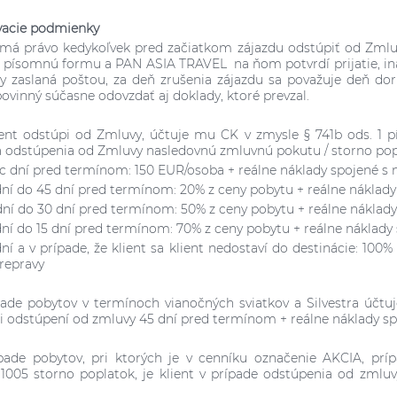
vacie podmienky
t má právo kedykoľvek pred začiatkom zájazdu odstúpiť od Zml
písomnú formu a PAN ASIA TRAVEL na ňom potvrdí prijatie, inak
y zaslaná poštou, za deň zrušenia zájazdu sa považuje deň d
 povinný súčasne odovzdať aj doklady, ktoré prevzal.
ient odstúpi od Zmluvy, účtuje mu CK v zmysle § 741b ods. 1 p
 odstúpenia od Zmluvy nasledovnú zmluvnú pokutu / storno pop
iac dní pred termínom: 150 EUR/osoba + reálne náklady spojené s
dní do 45 dní pred termínom: 20% z ceny pobytu + reálne náklad
dní do 30 dní pred termínom: 50% z ceny pobytu + reálne náklad
dní do 15 dní pred termínom: 70% z ceny pobytu + reálne náklady
dní a v prípade, že klient sa klient nedostaví do destinácie: 1
prepravy
pade pobytov v termínoch vianočných sviatkov a Silvestra úč
i odstúpení od zmluvy 45 dní pred termínom + reálne náklady s
pade pobytov, pri ktorých je v cenníku označenie AKCIA, prí
 1005 storno poplatok, je klient v prípade odstúpenia od zmluv