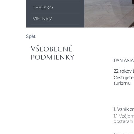
THAJSKO
VIETNAM
Späť
Všeobecné
podmienky
PAN ASIA 
22 rokov š
Cestujet
turizmu.
1. Vznik 
1.1 Vzáj
obstaraní