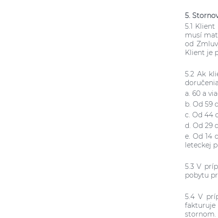
5. Storno
5.1 Klien
musí mat 
od Zmluv
Klient je
5.2 Ak kl
doručenia
a. 60 a v
b. Od 59 
c. Od 44 
d. Od 29 
e. Od 14 
leteckej 
5.3 V prí
pobytu pr
5.4 V prí
fakturuje
stornom.