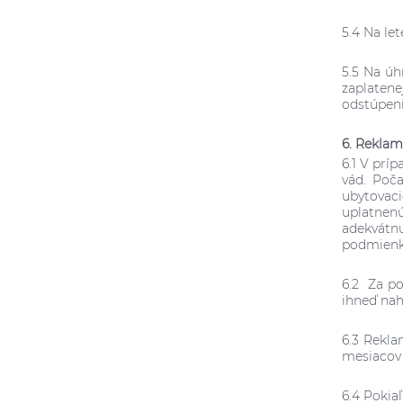
5.4 Na let
5.5 Na ú
zaplatene
odstúpen
6. Reklam
6.1 V prí
vád. Poč
ubytovaci
uplatnenú
adekvátn
podmienko
6.2 Za po
ihneď nah
6.3 Rekl
mesiacov 
6.4 Pokia