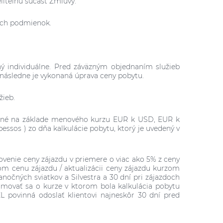
liteľnú súčasť Zmluvy.
ných podmienok.
ý individuálne. Pred záväzným objednaním služieb
 následne je vykonaná úprava ceny pobytu.
žieb.
lované na základe menového kurzu EUR k USD, EUR k
essos ) zo dňa kalkulácie pobytu, ktorý je uvedený v
venie ceny zájazdu v priemere o viac ako 5% z ceny
m cenu zájazdu / aktualizácii ceny zájazdu kurzom
nočných sviatkov a Silvestra
a 30 dní pri zájazdoch
rmovať sa o kurze v ktorom bola kalkulácia pobytu
povinná odoslať klientovi najneskôr 30 dní pred