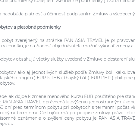
ecné podmienky (ďalej len "všeobecné podmienky") tvoria neodde
a nadobúda platnosť a účinnosť podpísaním Zmluvy a všeobec
obytov a platobné podmienky
 pobyt zverejnený na stránke PAN ASIA TRAVEL je pripravovan
 v cenníku, je na žiadosť objednávateľa možné vykonať zmeny a
pobytov obsahujú všetky služby uvedené v Zmluve o obstaraní slu
pobytov ako aj jednotlivých služieb podľa Zmluvy boli kalku
ajského ringitu ) EUR k THB ( thajský bát ) EUR PHP ( philipine p
pobytov.
ade, ak dôjde k zmene menového kurzu EUR použitého pre stano
je PAN ASIA TRAVEL oprávnená k zvýšeniu jednostranným úkono
60 dní pred termínom pobytu pri pobytoch s termínmi počas via
rdnými termínmi. Cestujúci má pri podpise zmluvy právo info
Písomné oznámenie o zvýšení ceny pobytu je PAN ASIA TRAVEL 
ájazdu.