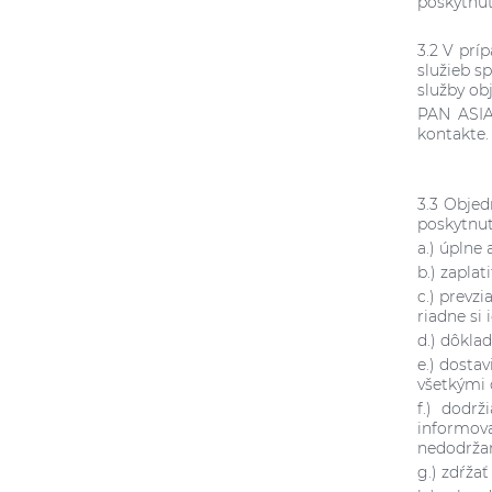
poskytnut
3.2 V prí
služieb s
služby ob
PAN ASIA
kontakte
3.3 Objed
poskytnut
a.) úplne
b.) zapla
c.) prevz
riadne si 
d.) dôkla
e.) dosta
všetkými
f.) dodrž
informova
nedodržan
g.) zdŕža