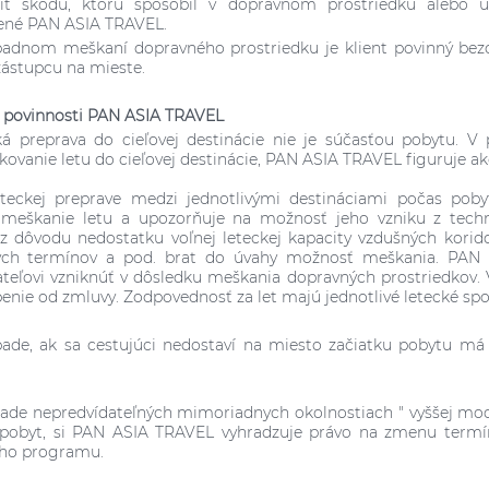
diť škodu, ktorú spôsobil v dopravnom prostriedku alebo 
ené PAN ASIA TRAVEL.
rípadnom meškaní dopravného prostriedku je klient povinný b
 zástupcu na mieste.
a povinnosti PAN ASIA TRAVEL
ká preprava do cieľovej destinácie nie je súčasťou pobytu. 
kovanie letu do cieľovej destinácie, PAN ASIA TRAVEL figuruje ak
leteckej preprave medzi jednotlivými destináciami počas p
 meškanie letu a upozorňuje na možnosť jeho vzniku z techn
z dôvodu nedostatku voľnej leteckej kapacity vzdušných koridor
ch termínov a pod. brat do úvahy možnosť meškania. PAN
teľovi vzniknúť v dôsledku meškania dopravných prostriedkov. 
enie od zmluvy. Zodpovednosť za let majú jednotlivé letecké spo
pade, ak sa cestujúci nedostaví na miesto začiatku pobytu m
pade nepredvídateľných mimoriadnych okolnostiach " vyššej moci 
 pobyt, si PAN ASIA TRAVEL vyhradzuje právo na zmenu termí
ho programu.