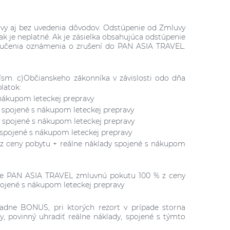
uvy aj bez uvedenia dôvodov. Odstúpenie od Zmluvy
 je neplatné. Ak je zásielka obsahujúca odstúpenie
oručenia oznámenia o zrušení do PAN ASIA TRAVEL.
ísm. c)Občianskeho zákonníka v závislosti odo dňa
latok:
 nákupom leteckej prepravy
y spojené s nákupom leteckej prepravy
y spojené s nákupom leteckej prepravy
 spojené s nákupom leteckej prepravy
00% z ceny pobytu + reálne náklady spojené s nákupom
tuje PAN ASIA TRAVEL zmluvnú pokutu 100 % z ceny
pojené s nákupom leteckej prepravy
padne BONUS, pri ktorých rezort v prípade storna
y, povinný uhradiť reálne náklady, spojené s týmto