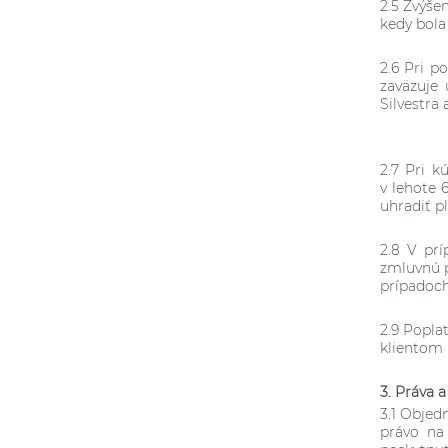
2.5 Zvýše
kedy bola
2.6 Pri p
zaväzuje
Silvestra
2.7 Pri k
v lehote 
uhradiť p
2.8 V prí
zmluvnú p
prípadoch
2.9 Popla
klientom 
3. Práva 
3.1 Objed
právo na