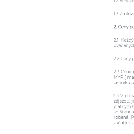
1.2 Všeob
1.3 Zmluv
2. Ceny p
2.1.
Každý
uvedených
2.2 Ceny 
2.3 Ceny 
MYR ( mal
cenníku 
2.4
V príp
zájazdu, 
platným
so štanda
robená. 
začatím z