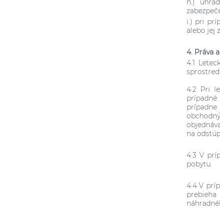
h.) uhra
zabezpeč
i.) pri p
alebo jej
4. Práva 
4.1 Letec
sprostred
4.2 Pri 
prípadné
prípadne 
obchodný
objednáva
na odstúp
4.3 V prí
pobytu.
4.4 V prí
prebieha
náhradné