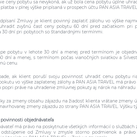
nie ceny pobytu sa nevykoná, ak už bola cena pobytu úplne uhra
 platba v plnej výške pripísaná v prospech účtu PAN ASIA TRAVEL
odpísaní Zmluvy je klient povinný zaplatiť zálohu vo výške najm
 uhradiť zvyšnú časť ceny pobytu 60 dní pred začiatkom pri 
 a 30 dní pri pobytoch so štandardnými termínmi.
úpe pobytu v lehote 30 dní a menej pred termínom je objedná
60 dní a menej, s termínom počas vianočných sviatkov a Silvest
lnú cenu.
pade, ak klient poruší svoju povinnosť uhradiť cenu pobytu 
okutu vo výške zaplatenej zálohy a PAN ASIA TRAVEL má právo
 popri práve na uhradenie zmluvnej pokuty aj nárok na náhradu
tky za zmeny obsahu zájazdu na žiadosť klienta vrátane zmeny ú
navrhovanej zmeny zájazdu zo strany PAN ASIA TRAVEL. Výšku t
a povinnosti objednávateľa
návateľ má právo na poskytnutie všetkých informácií o službách 
 odstúpenie od Zmluvy v zmysle storno podmienok a právo 