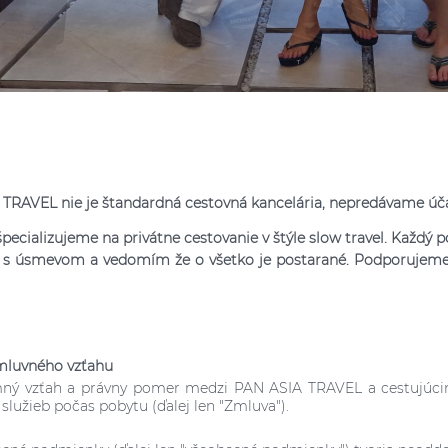
TRAVEL nie je štandardná cestovná kancelária, nepredávame úč
pecializujeme na privátne cestovanie v štýle slow travel. Každý po
e s úsmevom a vedomím že o všetko je postarané. Podporuje
zmluvného vzťahu
omný vzťah a právny pomer medzi PAN ASIA TRAVEL a cestujúci
 služieb počas pobytu (ďalej len "Zmluva").