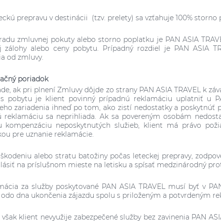
eckú prepravu v destinácii (tzv. prelety) sa vzťahuje 100% storno
hradu zmluvnej pokuty alebo storno poplatku je PAN ASIA TRA
j zálohy alebo ceny pobytu. Prípadný rozdiel je PAN ASIA TR
ia od zmluvy.
ačný poriadok
pade, ak pri plnení Zmluvy dôjde zo strany PAN ASIA TRAVEL k z
as pobytu je klient povinný prípadnú reklamáciu uplatniť u
eho zariadenia ihneď po tom, ako zistí nedostatky a poskytnúť 
 reklamáciu sa neprihliada. Ak sa povereným osobám nedostat
u kompenzáciu neposkytnutých služieb, klient má právo požia
u pre uznanie reklamácie.
škodeniu alebo stratu batožiny počas leteckej prepravy, zodpov
lásiť na príslušnom mieste na letisku a spísať medzinárodný prot
amácia za služby poskytované PAN ASIA TRAVEL musí byť v PA
odo dna ukončenia zájazdu spolu s priloženým a potvrdeným r
ľ však klient nevyužije zabezpečené služby bez zavinenia PAN A