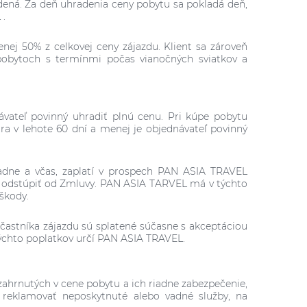
dená. Za deň uhradenia ceny pobytu sa pokladá deň,
 .
enej 50% z celkovej ceny zájazdu. Klient sa zároveň
pobytoch s termínmi počas vianočných sviatkov a
vateľ povinný uhradiť plnú cenu. Pri kúpe pobytu
ra v lehote 60 dní a menej je objednávateľ povinný
riadne a včas, zaplatí v prospech PAN ASIA TRAVEL
 odstúpiť od Zmluvy. PAN ASIA TARVEL má v týchto
 škody.
častníka zájazdu sú splatené súčasne s akceptáciou
ýchto poplatkov určí PAN ASIA TRAVEL.
zahrnutých v cene pobytu a ich riadne zabezpečenie,
reklamovať neposkytnuté alebo vadné služby, na