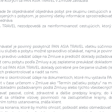
ie ktorých sa PAN ASIA TRAVEL v Zmluve zaviazala.
pade že objednávateľ objednáva pobyt pre skupinu cestujúcic
pojených s pobytom, je povinný všetky informácie sprostredkova
jednáva.
 TRAVEL nezodpovedá za neinformovanosť cestujúcich, ktorý 
.
návateľ je povinný poskytnúť PAN ASIA TRAVEL všetku súčinno
iu služieb a pobytu možné spravodlivo očakávať, najmä je povinn
 a pravdivo uvádzať údaje na Zmluve a predložiť doklady požadov
tiť cenu pobytu podľa Zmluvy a jej zaplatenie preukázať dokladom
iať od PAN ASIA TRAVEL doklady potrebné pre čerpanie služieb (l
ich prekontrolovať a riadiť sa nimi.
dne si skontrolovať údaje na dokumentoch, ktoré mu vystavila P
viť v čase určenom v Zmluve ako "Termín začiatku pobytu" na mi
 dokladmi požadovanými podlá Zmluvy alebo týchto všeobecnýc
iavať pasové, colné, zdravotné a ďalšie predpisy krajiny, do k
ť sa ohľadne vízovej povinnosti na zastupiteľstve krajiny, 
ím tohto ustanovenia, znáša klient.
ť sa konania, ktoré by mohlo ohroziť, poškodiť alebo obmedzovať