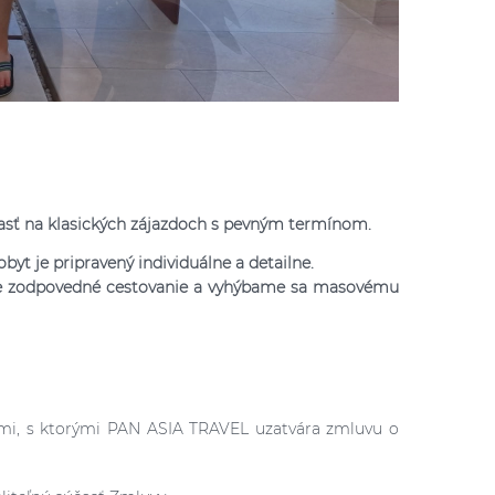
asť na klasických zájazdoch s pevným termínom.
byt je pripravený individuálne a detailne.
me zodpovedné cestovanie a vyhýbame sa masovému
mi, s ktorými PAN ASIA TRAVEL uzatvára zmluvu o