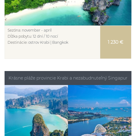
Sezóna:
november - apríl
Dĺžka pobytu:
12 dní / 10 nocí
1 230 €
Destinácie:
ostrov Krabi | Bangkok
Krásne pláže provincie Krabi a nezabudnuteľný Singapur