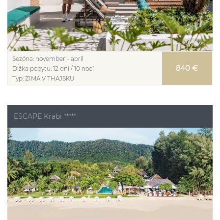
Sezóna:
november - apríl
840 €
Dĺžka pobytu:
12 dní / 10 nocí
Typ:
ZIMA V THAJSKU
ESCAPE Krabi *****