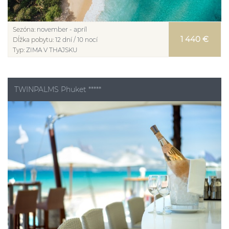
Sezóna:
november - apríl
1 440 €
Dĺžka pobytu:
12 dní / 10 nocí
Typ:
ZIMA V THAJSKU
TWINPALMS Phuket *****