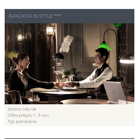
BANGKOK IN STYLE *****
Sezóna:
celý rok
Dĺžka pobytu:
1 - 3 noci
Typ:
poznávanie