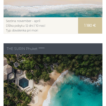
Sezóna:
november - apríl
1 180 €
Dĺžka pobytu:
12 dní / 10 nocí
Typ:
dovolenka pri mori
THE SURIN Phuket *****