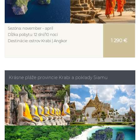
Sezóna:
november - apríl
Dĺžka pobytu:
12 dní/10 nocí
1 290 €
Destinácie:
ostrov Krabi | Angkor
Krásne pláže provincie Krabi a poklady Siamu