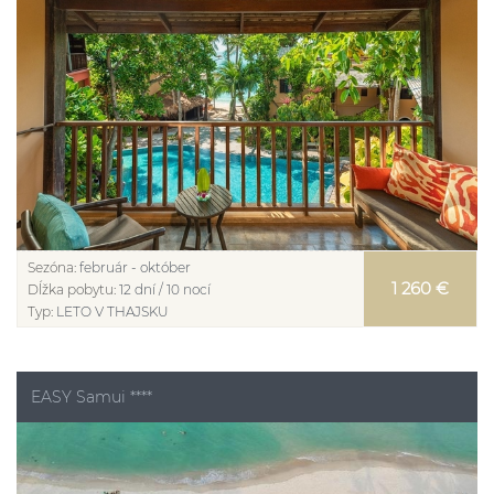
Sezóna:
február - október
1 260 €
Dĺžka pobytu:
12 dní / 10 nocí
Typ:
LETO V THAJSKU
EASY Samui ****