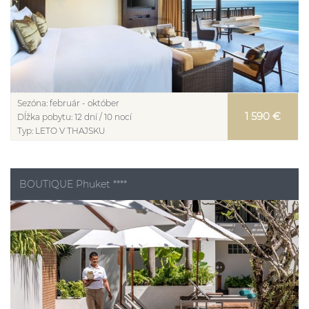
Sezóna:
február - október
1 590 €
Dĺžka pobytu:
12 dní / 10 nocí
Typ:
LETO V THAJSKU
BOUTIQUE Phuket ****