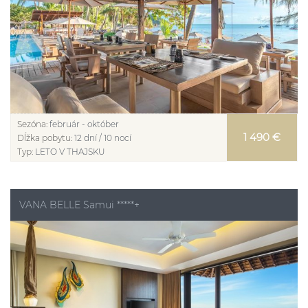
Sezóna:
február - október
1 490 €
Dĺžka pobytu:
12 dní / 10 nocí
Typ:
LETO V THAJSKU
VANA BELLE Samui *****+