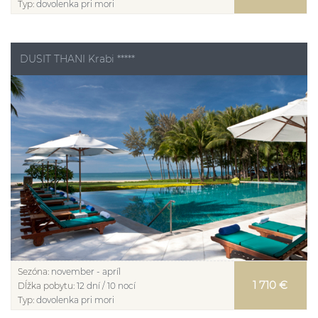
Typ:
dovolenka pri mori
DUSIT THANI Krabi *****
Sezóna:
november - apríl
1 710 €
Dĺžka pobytu:
12 dní / 10 nocí
Typ:
dovolenka pri mori