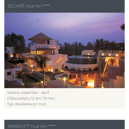
ESCAPE Hua Hin *****
Sezóna:
november - apríl
Dĺžka pobytu:
12 dní / 10 nocí
Typ:
dovolenka pri mori
MARRIOTT Hua Hin *****