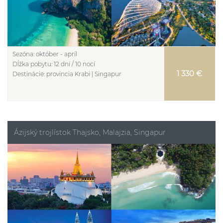
Sezóna:
október - apríl
Dĺžka pobytu:
12 dní / 10 nocí
1 330 €
Destinácie:
provincia Krabi | Singapur
Ázijský trojlístok Thajsko, Malajzia, Singapur