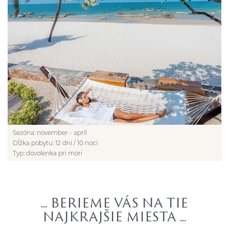
Sezóna:
november - apríl
Dĺžka pobytu:
12 dní / 10 nocí
Typ:
dovolenka pri mori
... BERIEME VÁS NA TIE
NAJKRAJŠIE MIESTA ...