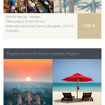
Sezóna:
február - október
Dĺžka pobytu:
12 dní / 10 nocí
1 390 €
Destinácie:
ostrov Koh Samui | Bangkok - LETO V
THAJSKU
Thajský ostrov Koh Samui a poklady Angkoru