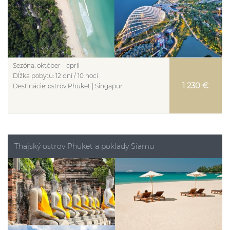
Sezóna:
október - apríl
Dĺžka pobytu:
12 dní / 10 nocí
1 230 €
Destinácie:
ostrov Phuket | Singapur
Thajský ostrov Phuket a poklady Siamu