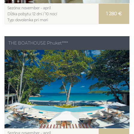
Sezóna:
november - apríl
1 280 €
Dĺžka pobytu:
12 dní / 10 nocí
Typ:
dovolenka pri mori
THE BOATHOUSE Phuket****
Sezóna:
november - apríl