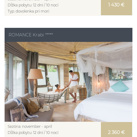
1 430 €
Dĺžka pobytu:
12 dní / 10 nocí
Typ:
dovolenka pri mori
ROMANCE Krabi *****
Sezóna:
november - apríl
2 360 €
Dĺžka pobytu:
12 dní / 10 nocí