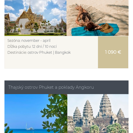
Sezóna:
november - apríl
Dĺžka pobytu:
12 dní / 10 nocí
1 090 €
Destinácie:
ostrov Phuket | Bangkok
Thajský ostrov Phuket a poklady Angkoru