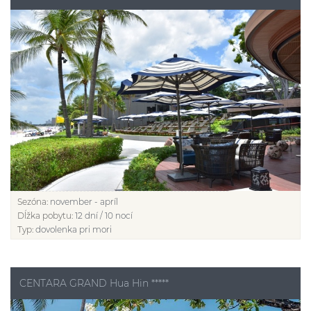
Sezóna:
november - apríl
Dĺžka pobytu:
12 dní / 10 nocí
Typ:
dovolenka pri mori
CENTARA GRAND Hua Hin *****