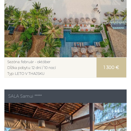
Sezóna:
február - október
1 300 €
Dĺžka pobytu:
12 dní / 10 nocí
Typ:
LETO V THAJSKU
SALA Samui *****