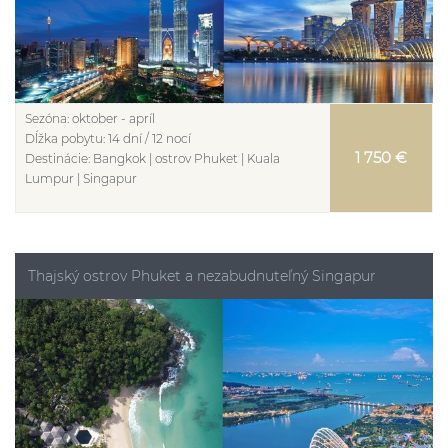
Sezóna:
oktober - apríl
Dĺžka pobytu:
14 dní / 12 nocí
1 750 €
Destinácie:
Bangkok | ostrov Phuket | Kuala
Lumpur | Singapur
Thajský ostrov Phuket a nezabudnuteľný Singapur