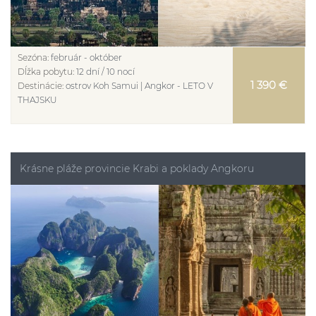
Sezóna:
február - október
Dĺžka pobytu:
12 dní / 10 nocí
1 390 €
Destinácie:
ostrov Koh Samui | Angkor - LETO V
THAJSKU
Krásne pláže provincie Krabi a poklady Angkoru