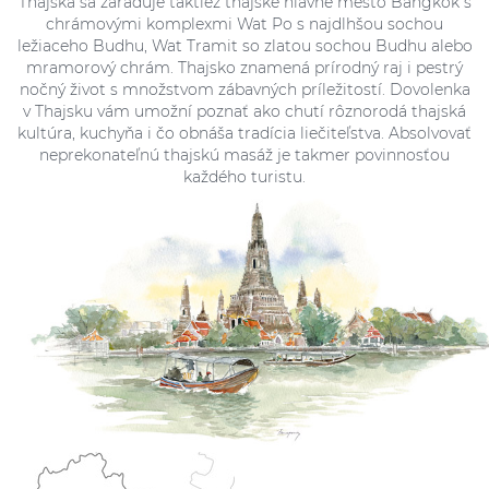
Thajska sa zaraďuje taktiež thajské hlavné mesto Bangkok s
chrámovými komplexmi Wat Po s najdlhšou sochou
ležiaceho Budhu, Wat Tramit so zlatou sochou Budhu alebo
mramorový chrám. Thajsko znamená prírodný raj i pestrý
nočný život s množstvom zábavných príležitostí. Dovolenka
v Thajsku vám umožní poznať ako chutí rôznorodá thajská
kultúra, kuchyňa i čo obnáša tradícia liečiteľstva. Absolvovať
neprekonateľnú thajskú masáž je takmer povinnosťou
každého turistu.