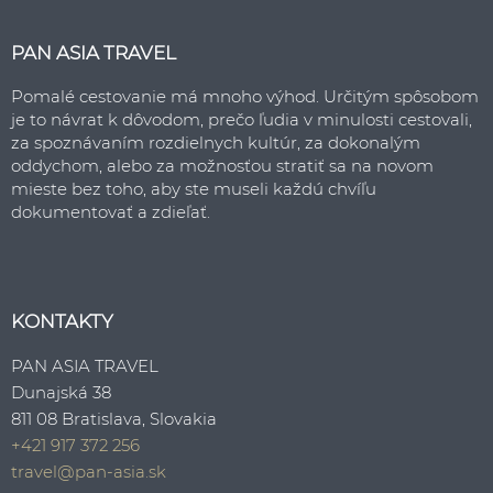
PAN ASIA TRAVEL
Pomalé cestovanie má mnoho výhod. Určitým spôsobom
je to návrat k dôvodom, prečo ľudia v minulosti cestovali,
za spoznávaním rozdielnych kultúr, za dokonalým
oddychom, alebo za možnosťou stratiť sa na novom
mieste bez toho, aby ste museli každú chvíľu
dokumentovať a zdieľať.
KONTAKTY
PAN ASIA TRAVEL
Dunajská 38
811 08 Bratislava, Slovakia
+421 917 372 256
travel@pan-asia.sk