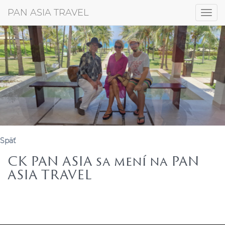
+421 917 372 256
PAN ASIA TRAVEL
Togg
navig
Späť
CK PAN ASIA sa mení na PAN
ASIA TRAVEL