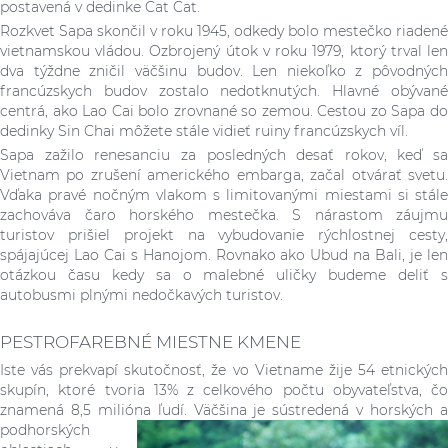
postavená v dedinke Cat Cat.
Rozkvet Sapa skončil v roku 1945, odkedy bolo mestečko riadené
vietnamskou vládou. Ozbrojený útok v roku 1979, ktorý trval len
dva týždne zničil väčšinu budov. Len niekoľko z pôvodných
francúzskych budov zostalo nedotknutých. Hlavné obývané
centrá, ako Lao Cai bolo zrovnané so zemou. Cestou zo Sapa do
dedinky Sin Chai môžete stále vidieť ruiny francúzskych víl.
Sapa zažilo renesanciu za posledných desať rokov, keď sa
Vietnam po zrušení amerického embarga, začal otvárať svetu.
Vďaka pravé nočným vlakom s limitovanými miestami si stále
zachováva čaro horského mestečka. S nárastom záujmu
turistov prišiel projekt na vybudovanie rýchlostnej cesty,
spájajúcej Lao Cai s Hanojom. Rovnako ako Ubud na Bali, je len
otázkou času kedy sa o malebné uličky budeme deliť s
autobusmi plnými nedočkavých turistov.
PESTROFAREBNÉ MIESTNE KMENE
Iste vás prekvapí skutočnosť, že vo Vietname žije 54 etnických
skupín, ktoré tvoria 13% z celkového počtu obyvateľstva, čo
znamená 8,5 milióna ľudí. Väčšina je sústredená v horských
podhorských