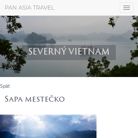
+421 917 372 256
PAN ASIA TRAVEL
Togg
navig
SEVERNÝ VIETNAM
Späť
Sapa mestečko