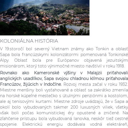
KOLONIÁLNA HISTÓRIA
V 19.storočí bol severný Vietnam známy ako Tonkin a oblasť
Sapa bola francúzskymi kolonizátormi pomenovaná Tonkinské
Alpy. Oblasť bola pre Európanov objavená jezuitským
misionárom, ktorý toto výnimočné miesto navštívil v roku 1918.
Rovnako ako Kameronské výšiny v Malajzii priťahovali
anglických usadlíkov, Sapa svojou chladnou klímou priťahovala
Francúzov, žijúcich v Indočíne.
Rozvoj mesta začal v roku 1932.
Miestne menšiny boli vysťahované a oblasť sa zakrátko zmenila
na horské kúpeľné mestečko s útulnými penziónmi a kostolom,
ale aj tenisovými kurtami. Miestne zdroje uvádzajú, že v Sapa a
okolí bolo vybudovaných takmer 200 luxusných viliek, všetky
však boli počas komunistickej éry opustené a zničené. Na
zľahčenie prístupu bola vybudovaná lanovka, neskôr tiež cestné
spojenie. Elektrickú energiu dodávala vodná elektráreň,