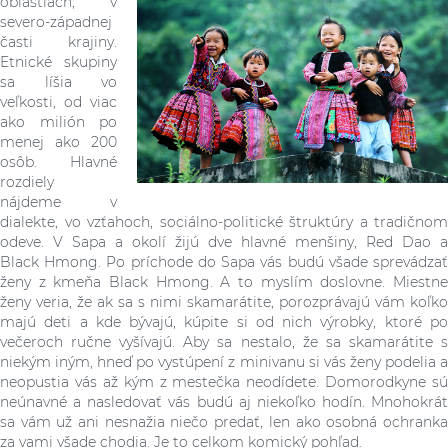
oblastiach, v
severo-západnej
časti krajiny.
Etnické skupiny
sa líšia vo
veľkosti, od viac
ako milión po
menej ako 200
osôb. Hlavné
rozdiely
nájdeme v
dialekte, vo vzťahoch, sociálno-politické štruktúry
a tradičnom
odeve. V Sapa a okolí žijú dve hlavné menšiny, Red Dao a
Black
Hmong. Po príchode do Sapa vás budú všade sprevádza
ženy z kmeňa Black Hmong. A to myslím doslovne. Miestne
ženy veria, že ak sa s nimi skamarátite, porozprávajú vám koľko
majú deti a kde
bývajú, kúpite si od nich výrobky, ktoré p
večeroch ručne vyšívajú. Aby sa nestalo, že sa skamarátite s
niekým iným, hneď po vystúpení z minivanu si vás ženy podelia a
neopustia vás až kým z mestečka neodídete. Domorodkyne sú
neúnavné a nasledovať vás budú aj niekoľko hodín. Mnohokrát
sa vám už ani nesnažia niečo predať, len ako osobná ochranka
za vami všade chodia. Je to celkom komický pohľad.