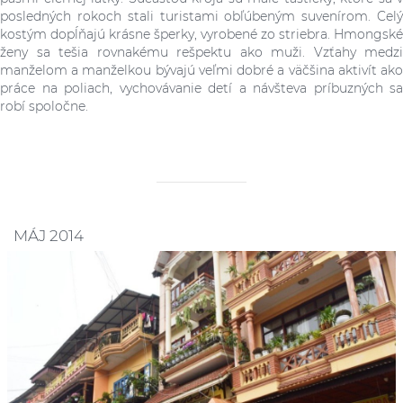
posledných rokoch stali turistami obľúbeným suvenírom. Celý
kostým dopĺňajú krásne šperky, vyrobené zo striebra. Hmongské
ženy sa tešia rovnakému rešpektu ako muži. Vzťahy medzi
manželom a manželkou bývajú veľmi dobré a väčšina aktivít ako
práce na poliach, vychovávanie detí a návšteva príbuzných sa
robí spoločne.
MÁJ 2014