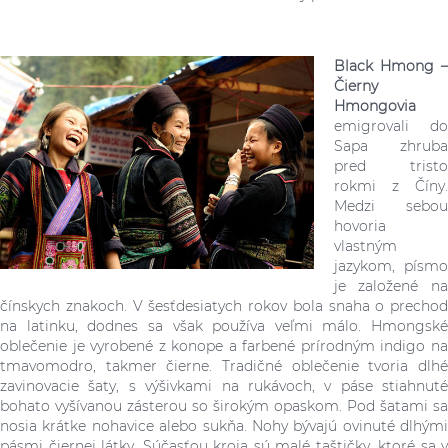
Black Hmong –
Čierny
Hmongovia
emigrovali do
Sapa zhruba
pred tristo
rokmi z Číny.
Medzi sebou
hovoria
vlastným
jazykom, písmo
je založené na
čínskych znakoch. V šesťdesiatych rokov bola snaha o prechod
na latinku, dodnes sa však používa veľmi málo. Hmongské
oblečenie je vyrobené z konope a farbené prírodným indigo na
tmavomodro, takmer čierne. Tradičné oblečenie tvoria dlhé
zavinovacie šaty, s výšivkami na rukávoch, v páse stiahnuté
bohato vyšívanou zásterou so širokým opaskom. Pod šatami sa
nosia krátke nohavice alebo sukňa. Nohy bývajú ovinuté dlhými
pásmi čiernej látky. Súčasťou kroja sú malé taštičky, ktoré sa v