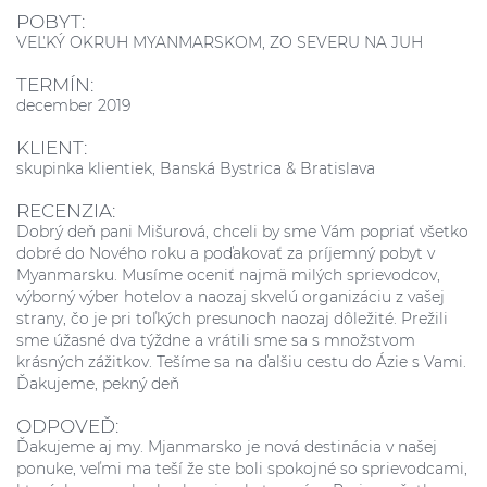
POBYT:
VEĽKÝ OKRUH MYANMARSKOM, ZO SEVERU NA JUH
TERMÍN:
december 2019
KLIENT:
skupinka klientiek, Banská Bystrica & Bratislava
RECENZIA:
Dobrý deň pani Mišurová, chceli by sme Vám popriať všetko
dobré do Nového roku a poďakovať za príjemný pobyt v
Myanmarsku. Musíme oceniť najmä milých sprievodcov,
výborný výber hotelov a naozaj skvelú organizáciu z vašej
strany, čo je pri toľkých presunoch naozaj dôležité. Prežili
sme úžasné dva týždne a vrátili sme sa s množstvom
krásných zážitkov. Tešíme sa na ďalšiu cestu do Ázie s Vami.
Ďakujeme, pekný deň
ODPOVEĎ:
Ďakujeme aj my. Mjanmarsko je nová destinácia v našej
ponuke, veľmi ma teší že ste boli spokojné so sprievodcami,