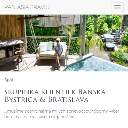
+421 917 372 256
PAN ASIA TRAVEL
Togg
navig
Späť
skupinka klientiek Banská
Bystrica & Bratislava
...musíme oceniť najmä milých sprievodcov, výborný výber
hotelov a naozaj skvelú organizáciu ...