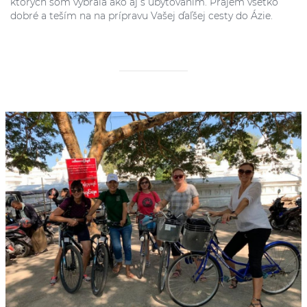
ktorých som vybrala ako aj s ubytovaním. Prajem všetko
dobré a teším na na prípravu Vašej ďaľšej cesty do Ázie.