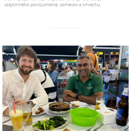
vzájomného porozumenie, úsmevov a smiechu.