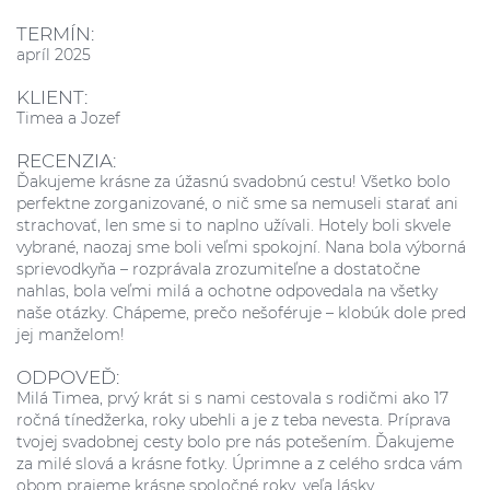
TERMÍN:
apríl 2025
KLIENT:
Timea a Jozef
RECENZIA:
Ďakujeme krásne za úžasnú svadobnú cestu! Všetko bolo
perfektne zorganizované, o nič sme sa nemuseli starať ani
strachovať, len sme si to naplno užívali. Hotely boli skvele
vybrané, naozaj sme boli veľmi spokojní. Nana bola výborná
sprievodkyňa – rozprávala zrozumiteľne a dostatočne
nahlas, bola veľmi milá a ochotne odpovedala na všetky
naše otázky. Chápeme, prečo nešoféruje – klobúk dole pred
jej manželom!
ODPOVEĎ:
Milá Timea, prvý krát si s nami cestovala s rodičmi ako 17
ročná tínedžerka, roky ubehli a je z teba nevesta. Príprava
tvojej svadobnej cesty bolo pre nás potešením. Ďakujeme
za milé slová a krásne fotky. Úprimne a z celého srdca vám
obom prajeme krásne spoločné roky, veľa lásky,