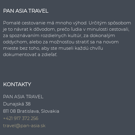
PAN ASIA TRAVEL
Pomalé cestovanie má mnoho výhod. Určitým spôsobom
je to návrat k dôvodom, prečo ľudia v minulosti cestovali,
za spoznávaním rozdielnych kultúr, za dokonalým
oddychom, alebo za možnosťou stratiť sa na novom
mieste bez toho, aby ste museli každú chvíľu
dokumentovať a zdieľať.
KONTAKTY
PAN ASIA TRAVEL
Dunajská 38
811 08 Bratislava, Slovakia
+421 917 372 256
travel@pan-asia.sk