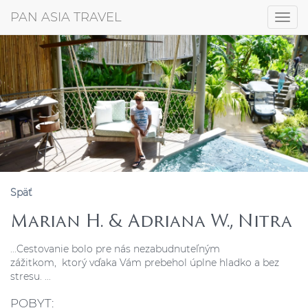
+421 917 372 256
PAN ASIA TRAVEL
Togg
navig
Späť
Marian H. & Adriana W., Nitra
...Cestovanie bolo pre nás nezabudnuteľným
zážitkom, ktorý vďaka Vám prebehol úplne hladko a bez
stresu. ...
POBYT: