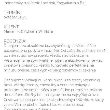
indonézsky trojlístok: Lombok, Yogyakarta a Bali
TERMÍN:
október 2025
KLIENT:
Marian H. & Adriana W., Nitra
RECENZIA:
Ďakujeme za absolútne bezchybnú organizáciu nášho
poznávacieho pobytu v Indonézii. Od začiatku plánovania až
po návrat domov prebehlo všetko nad očakávanie.
Vystriedali sme štyri kvalitné hotely a absolvovali sme viac
preletov a presunov, všetko fungovalo perfektne a na
minútu presne, bez akýchkoľvek problémov či čakania.
Oceňujeme vynikajúcu komunikáciu zo strany vedenia aj
tímu. Všetky letenky, check-iny a detailne pokyny k
preletom sme dostali včas a prehľadne priebežne priamo
do telefónu. Služby boli poskytovane na najvyššej úrovni.
Cestovanie bolo pre nás nezabudnuteľným zážitkom, ktorý
vďaka Vám prebehol úplne hladko a bez stresu.
Ďakujeme Marian a Adriana