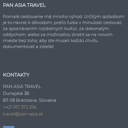
PAN ASIA TRAVEL
Pomalé cestovanie má mnoho výhod. Určitým spôsobom
je to návrat k dôvodom, prečo ľudia v minulosti cestovali,
za spoznávaním rozdielnych kultúr, za dokonalým
oddychom, alebo za možnosťou stratiť sa na novom
mieste bez toho, aby ste museli každú chvíľu
dokumentovať a zdieľať.
KONTAKTY
PAN ASIA TRAVEL
Dunajská 38
811 08 Bratislava, Slovakia
+421 917 372 256
travel@pan-asia.sk