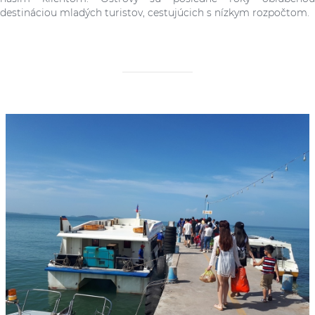
destináciou mladých turistov, cestujúcich s nízkym rozpočtom.