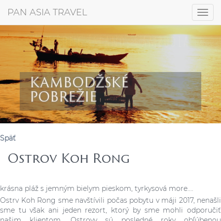
+421 917 372 256
PAN ASIA TRAVEL
Togg
navig
KAMBODŽSKÉ
POBREŽIE
Späť
Ostrov Koh Rong
krásna pláž s jemným bielym pieskom, tyrkysová more....
Ostrv Koh Rong sme navštívili počas pobytu v máji 2017, nenašli
sme tu však ani jeden rezort, ktorý by sme mohli odporučiť
našim klientom. Ostrovy sú posledné roky obľúbenou