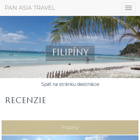
+421 917 372 256
PAN ASIA TRAVEL
Togg
navig
FILIPÍNY
Späť na stránku destinácie
RECENZIE
Filipíny