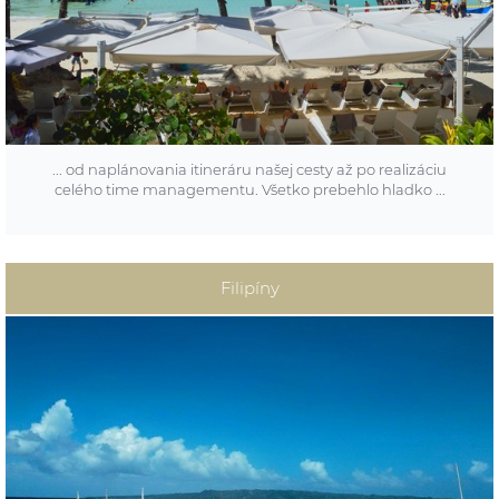
prázdna celý deň, tých 25 m od mora musí byt prázdnych, to
je zákon a dodržuje sa.
ODPOVEĎ:
Ďakujeme aj my, teší nás že rezort splnil očakávania.
... od naplánovania itineráru našej cesty až po realizáciu
celého time managementu. Všetko prebehlo hladko ...
POBYT:
Filipíny
The District Boracay
TERMÍN:
marec 2016
KLIENT:
rodina C., Spišská Nová Ves
RECENZIA:
Dobrý deň, ospravedlňujem sa, že až teraz, no chcem Vám