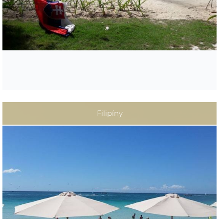
s nádherne sfarbeným morom. Bar a reštaurácia sa
nachádzajú len pár metrov od pláže a priateľskí, stále usmiati
zamestnanci nám splnili každé prianie. Izba bola veľmi
priestranná s moderným dizajnom. Na Boracay som prežila
jednu z najkrajších dovoleniek. Určite odporúčam !
ODPOVEĎ:
Ďakujeme aj my, sme radi že dovolenka na Boracay bola
jednou z najkrajších. Prajeme všetko dobré a tešíme sa na
prípravu ďalšieho pobytu.
Filipíny