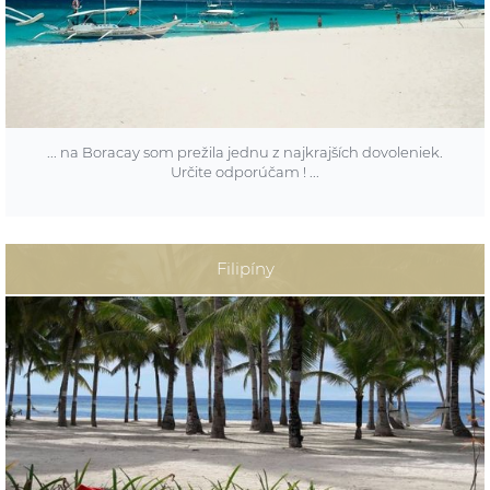
vysloviť obrovské ďakujem za celú našu dovolenku. Od
naplánovania itineráru našej cesty až po realizáciu celého
time managementu. Všetko prebehlo hladko, aj napriek
mnohým presunom a prestupom. Priniesli sme si mnoho
spomienok. Boracay bol úžasný... tešíme sa na ďalšiu
spoluprácu. Určite sa ozveme... veľa spokojných klientov...
Pekný deň
... na Boracay som prežila jednu z najkrajších dovoleniek.
Určite odporúčam ! ...
ODPOVEĎ:
ďakujeme aj my a tešíme sa na prípravu vašej ďalšej cesty do
Ázie.
POBYT:
Filipíny
Astoria Boracay
TERMÍN:
február 2016
KLIENT:
Andrea a Martina, Bratislava
RECENZIA:
Pred týždňom sme sa vrátili z dovolenky na ostrove Boracay.
Rezort Astoria je umiestnený priamo na prekrásnej bielej pláži