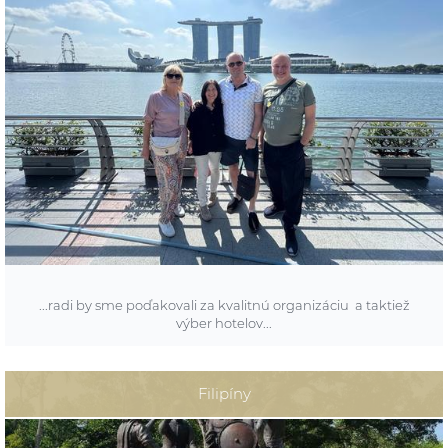
...radi by sme poďakovali za kvalitnú organizáciu a taktiež
výber hotelov...
POBYT:
Filipíny
biele pláže Filipín: ostrov Bohol a nezabudnuteľný Singapur
TERMÍN: